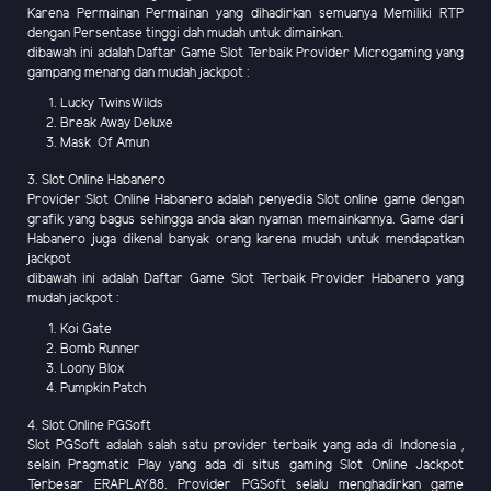
Karena Permainan Permainan yang dihadirkan semuanya Memiliki RTP
dengan Persentase tinggi dah mudah untuk dimainkan.
dibawah ini adalah Daftar Game Slot Terbaik Provider Microgaming yang
gampang menang dan mudah jackpot :
Lucky TwinsWilds
Break Away Deluxe
Mask Of Amun
3. Slot Online Habanero
Provider Slot Online Habanero adalah penyedia Slot online game dengan
grafik yang bagus sehingga anda akan nyaman memainkannya. Game dari
Habanero juga dikenal banyak orang karena mudah untuk mendapatkan
jackpot
dibawah ini adalah Daftar Game Slot Terbaik Provider Habanero yang
mudah jackpot :
Koi Gate
Bomb Runner
Loony Blox
Pumpkin Patch
4. Slot Online PGSoft
Slot PGSoft adalah salah satu provider terbaik yang ada di Indonesia ,
selain Pragmatic Play yang ada di situs gaming Slot Online Jackpot
Terbesar ERAPLAY88. Provider PGSoft selalu menghadirkan game