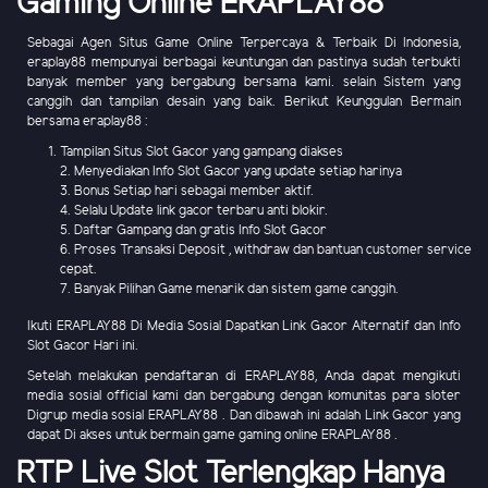
Gaming Online ERAPLAY88
Sebagai Agen Situs Game Online Terpercaya & Terbaik Di Indonesia,
eraplay88 mempunyai berbagai keuntungan dan pastinya sudah terbukti
banyak member yang bergabung bersama kami. selain Sistem yang
canggih dan tampilan desain yang baik. Berikut Keunggulan Bermain
bersama eraplay88 :
Tampilan Situs Slot Gacor yang gampang diakses
2. Menyediakan Info Slot Gacor yang update setiap harinya
3. Bonus Setiap hari sebagai member aktif.
4. Selalu Update link gacor terbaru anti blokir.
5. Daftar Gampang dan gratis Info Slot Gacor
6. Proses Transaksi Deposit , withdraw dan bantuan customer service
cepat.
7. Banyak Pilihan Game menarik dan sistem game canggih.
Ikuti ERAPLAY88 Di Media Sosial Dapatkan Link Gacor Alternatif dan Info
Slot Gacor Hari ini.
Setelah melakukan pendaftaran di ERAPLAY88, Anda dapat mengikuti
media sosial official kami dan bergabung dengan komunitas para sloter
Digrup media sosial ERAPLAY88 . Dan dibawah ini adalah Link Gacor yang
dapat Di akses untuk bermain game gaming online ERAPLAY88 .
RTP Live Slot Terlengkap Hanya