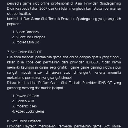
penyedia game slot online profesional di Asia. Provider Spadegaming
Didirikan pada tahun 2007 dan kini telah menghadirkan ratusan permainan
slot berkualitas
berikut daftar Game Slot Terbaik Provider Spadegaming yang sangatlah
populer :
Sugar Bonanza
5 Fortune Dragons
Pocket Mon Go
7. Slot Online IDNSLOT
Bila anda mencari permainan game slot online dengan grafik yang tinggi ,
kalian bisa coba cek permainan dari provider IDNSLOT, tidak hanya
memiliki keunggulan dalam segi grafik , game game gaming slotnya pun
sangat mudah untuk dimainkan atau dimengerti karena memiliki
mekanisme permainan yang sangat simpel.
Dibawah ini adalah Daftar Game Slot Terbaik Provider IDNSLOT yang
gampang menang dan mudah jackpot :
Power Of Odin
Golden WIld
Phoenix Rises
Aztec Lucky Gems
8. Slot Online Playtech
Provider Playtech merupakan Penyedia permainan game Slot online