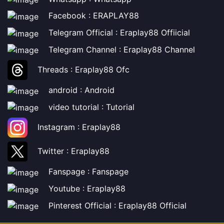
Facebook : ERAPLAY88
Telegram Official : Eraplay88 Offiicial
Telegram Channel : Eraplay88 Channel
Threads : Eraplay88 Ofc
android : Android
video tutorial : Tutorial
Instagram : Eraplay88
Twitter : Eraplay88
Fanspage : Fanspage
Youtube : Eraplay88
Pinterest Official : Eraplay88 Official