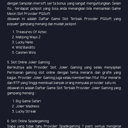
dengan tampilan imersift serta bonus yang sangat menguntungkan. Selain
itu , terdapat jackpot yang bisa anda menangkan bila memainkan Game
Mesin Slot Provider PGSoft
dibawah ini adalah Daftar Game Slot Terbaik Provider PGSoft yang
populer gampang menang dan mudah jackpot :
Treasures Of Aztec
Mahjong Ways 2
Lucky Neko
Wild Bandito
Caishen Wins
5. Slot Online Joker Gaming
Berikutnya ada Provider Slot Joker Gaming yang selalu menyajikan
Permainan gaming slot online dengan tema menarik dan grafik yang
bagus. Provider Joker Gaming juga selalu memberikan fitur fitur menarik
dan RTP yang tinggi membuat banyak orang menyukai provider satu ini.
dibawah ini adalah Daftar Game Slot Terbaik Provider Joker Gaming yang
gampang menang :
Big Game Safari
Joker Madness
Lucky Streak
6. Slot Online Spadegaming
Siapa yang tidak tahu Provider Spadegaming ? pasti semua mengenal