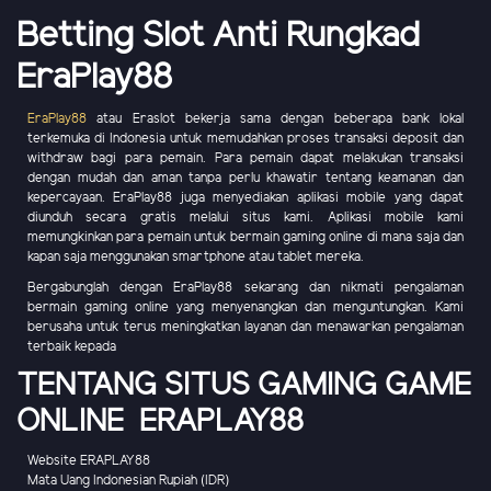
Betting Slot Anti Rungkad
EraPlay88
EraPlay88
atau Eraslot bekerja sama dengan beberapa bank lokal
terkemuka di Indonesia untuk memudahkan proses transaksi deposit dan
withdraw bagi para pemain. Para pemain dapat melakukan transaksi
dengan mudah dan aman tanpa perlu khawatir tentang keamanan dan
kepercayaan. EraPlay88 juga menyediakan aplikasi mobile yang dapat
diunduh secara gratis melalui situs kami. Aplikasi mobile kami
memungkinkan para pemain untuk bermain gaming online di mana saja dan
kapan saja menggunakan smartphone atau tablet mereka.
Bergabunglah dengan EraPlay88 sekarang dan nikmati pengalaman
bermain gaming online yang menyenangkan dan menguntungkan. Kami
berusaha untuk terus meningkatkan layanan dan menawarkan pengalaman
terbaik kepada
TENTANG SITUS GAMING GAME
ONLINE ERAPLAY88
Website ERAPLAY88
Mata Uang Indonesian Rupiah (IDR)