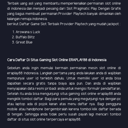
Terbaik uang asli yang membantu memperkenalkan permainan slot online
di indonesia dan menjadi pesaing dari Slot Pragmatic Play. Dengan Grafik
yang bagus membuat permainan Provider Playtech banyak dimainkan oleh
kalangan remaja indonesia.
berikut Daftar Game Slot Terbaik Provider Playtech yang mudah jackpot :
Arowana s Luck
Buffalo Blitz
Great Blue
Cara Daftar Di Situs Gaming Slot Online ERAPLAY88 di Indonesia
Sebelum anda ingin memulai bermain permainan mesin slot online di
eraplay88 Indonesia. Langkah pertama yang anda lakukan anda di wajibkan
mempunyai user id terlebih dahulu. Untuk memiliki user id anda bisa
dapatkan secara gratis tanpa biaya apa pun. Dan anda di wajibkan
menyiapakan data resmi pribadi anda untuk mengisi formulir pendaftaran.
Setelah itu anda bisa mengunjungi situs gaming slot online eraplay88 anda
mengklik tombol daftar. Bagi para pemula yang megunjungi nya dengan pc
atau laptop ada di pojok kanan atas menu daftar nya. Bagi pengguna
mobile atau handphone bergembiralah karena tombol klik daftar berada
di tengah. Sehingga anda tidak perlu susah payah lagi mencari tombol
daftar di situs slot online terpercaya eraplay88.