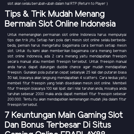
slot akan selalu berubah-ubah dalam hal RTP (Return to Player )
Tips & Trik Mudah Menang
Bermain Slot Online Indonesia
Untuk memenangkan permainan slot online Indonesia harus mempunyai
tips dan trik jitu. Setiap hari pola dari mesin slot online selalu berbeda-
beda, pemain harus mengetahui bagaimana cara bermain setiap mesin
slot. Untuk itu kami akan memberikan bagaimana cara menang bermain
slot online Indonesia, ada 2 cara menang yaitu mendapatkan freespin
secara manual atau membeli freespin tersebut. Untuk freespin manual
anda harus dapat dukungan duoble chance agar mudah mendapatkan
freepsin. Gunakan pola putaran cepat sebanyak 25 kali dan putaran biasa
30 kali, biasanya akan langsung mendapatkan 4 scatters. Cara kedua yaitu
membeli fitur freespin yang telah disediakan mesin slot online. Membeli
fitur freespin biasanya 100 kali lipat dari nilai taruhan anda, misalnya anda
taruhan sebesar 2000 maka anda dapat membeli fitur freespin sebesar
200.000. Tentu itu akan mendapatkan kemenangan mudah jika dalam fitur
freespin tersebut.
7 Keuntungan Main Gaming Slot
Dan Bonus Terbesar Di Situs