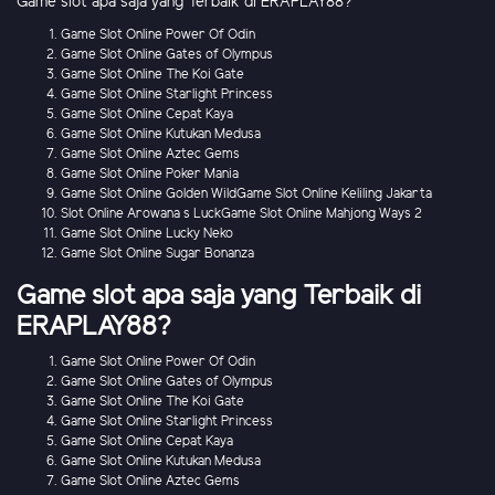
Game slot apa saja yang Terbaik di ERAPLAY88?
Game Slot Online Power Of Odin
Game Slot Online Gates of Olympus
Game Slot Online The Koi Gate
Game Slot Online Starlight Princess
Game Slot Online Cepat Kaya
Game Slot Online Kutukan Medusa
Game Slot Online Aztec Gems
Game Slot Online Poker Mania
Game Slot Online Golden WildGame Slot Online Keliling Jakarta
Slot Online Arowana s LuckGame Slot Online Mahjong Ways 2
Game Slot Online Lucky Neko
Game Slot Online Sugar Bonanza
Game slot apa saja yang Terbaik di
ERAPLAY88?
Game Slot Online Power Of Odin
Game Slot Online Gates of Olympus
Game Slot Online The Koi Gate
Game Slot Online Starlight Princess
Game Slot Online Cepat Kaya
Game Slot Online Kutukan Medusa
Game Slot Online Aztec Gems